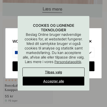
Køb sammen med
COOKIES OG LIGNENDE
TEKNOLOGIER
Beslag Online bruger nødvendige
cookies for, at webstedet fungerer.
WOULD YOU RATHER VISIT?
Med dit samtykke bruger vi også
cookies til analyse og statistik samt
EU
markedsføring. Du kan acceptere
alle, afvise alle eller tilpasse dine valg.
Læs mere i vores
.
Persondatapolitik
CHANGE COUNTRY
Tilpas valg
Accepter alle
127
Boreskabelonen til Greb &
Knopper
55 kr
På lager