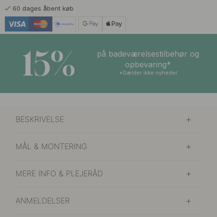
60 dages åbent køb
15%
på badeværelsestilbehør og
opbevaring*
*Gælder ikke nyheder
BESKRIVELSE
MÅL & MONTERING
MERE INFO & PLEJERÅD
ANMELDELSER