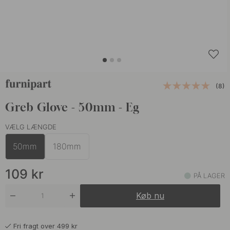
(8)
Greb Glove - 50mm - Eg
VÆLG LÆNGDE
50mm
180mm
109
kr
PÅ LAGER
Køb nu
Fri fragt over 499 kr