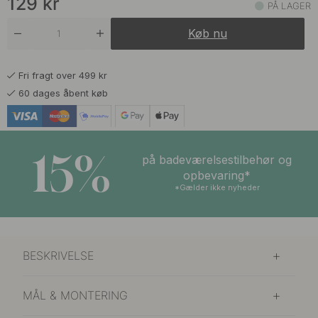
129
kr
PÅ LAGER
Køb nu
Fri fragt over 499 kr
60 dages åbent køb
15%
på badeværelsestilbehør og
opbevaring*
*Gælder ikke nyheder
BESKRIVELSE
MÅL & MONTERING