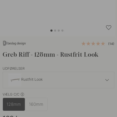
(14)
Greb Riff - 128mm - Rustfrit Look
UDFØRELSER
Rustfrit Look
129 kr
VÆLG C/C
Mat Messing
På lager
128mm
160mm
129 kr
Mat Sort
På lager