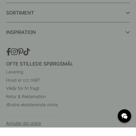
SORTIMENT
INSPIRATION
OFTE STILLEDE SPØRGSMÅL
Levering
Hvad er c/c mål?
Vilkår for fri fragt
Retur & Reklamation
Ændre eksisterende ordre
Annuller din ordre