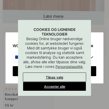
Køb sammen med
COOKIES OG LIGNENDE
TEKNOLOGIER
Beslag Online bruger nødvendige
cookies for, at webstedet fungerer.
WOULD YOU RATHER VISIT?
Med dit samtykke bruger vi også
cookies til analyse og statistik samt
EU
markedsføring. Du kan acceptere
alle, afvise alle eller tilpasse dine valg.
Læs mere i vores
.
Persondatapolitik
CHANGE COUNTRY
Tilpas valg
Accepter alle
127
Boreskabelonen til Greb &
Knopper
55 kr