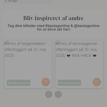
På lager
Bliv inspireret af andre
Tag dine billeder med #beslagonline & @beslagonline
for at blive set her!
Opslag
helgesnekkern
Opslag
emmaagersoe
offentliggjort
offentliggjort
af
af