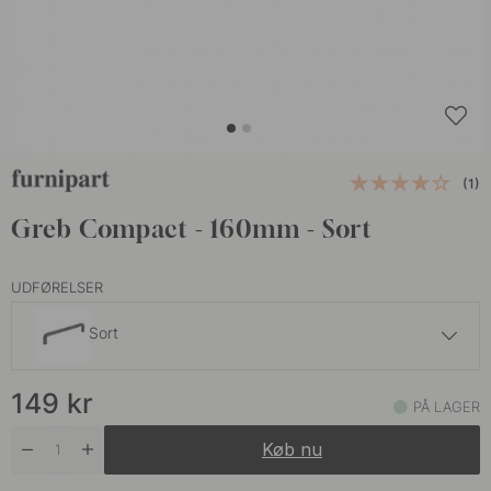
(1)
Greb Compact - 160mm - Sort
UDFØRELSER
Sort
149 kr
149
kr
Antracitgrå
PÅ LAGER
På lager
Køb nu
149 kr
Rustfrit Stål Finish
På lager