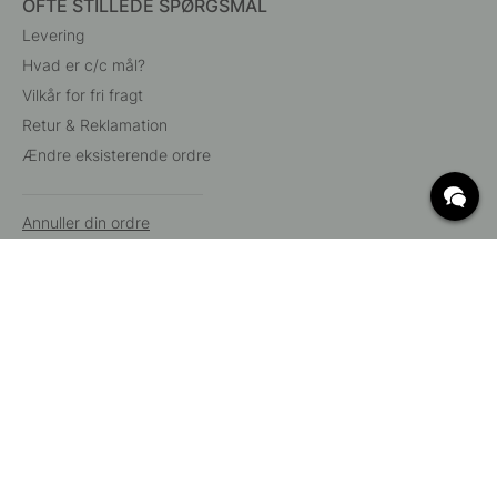
OFTE STILLEDE SPØRGSMÅL
Levering
Hvad er c/c mål?
Vilkår for fri fragt
Retur & Reklamation
Ændre eksisterende ordre
Annuller din ordre
Kundeservice
Beslag Online, Inre Kustvägen 32, 269 43 Båstad,
Sverige
© 2015 - 2026 Copyright BeslagOnline i Båstad AB. CVR-nummer:
12908865