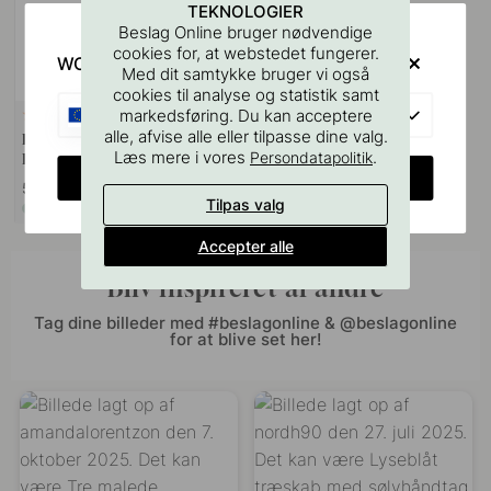
TEKNOLOGIER
Beslag Online bruger nødvendige
cookies for, at webstedet fungerer.
WOULD YOU RATHER VISIT?
Med dit samtykke bruger vi også
cookies til analyse og statistik samt
EU
markedsføring. Du kan acceptere
127
alle, afvise alle eller tilpasse dine valg.
Boreskabelonen til Greb &
Læs mere i vores
.
Persondatapolitik
Knopper
CHANGE COUNTRY
55 kr
Tilpas valg
På lager
Accepter alle
Bliv inspireret af andre
Tag dine billeder med #beslagonline & @beslagonline
for at blive set her!