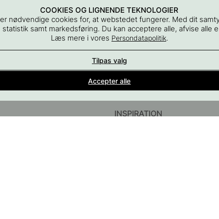
COOKIES OG LIGNENDE TEKNOLOGIER
er nødvendige cookies for, at webstedet fungerer. Med dit samt
 statistik samt markedsføring. Du kan acceptere alle, afvise alle el
Læs mere i vores
.
Persondatapolitik
Tilpas valg
Indretningsdetaljer for alle rum i hjemmet
Accepter alle
En del af Beslag Design AB
INSPIRATION
InstaShop
Guider & Inspiration
#YESBESLAGONLINE
Black Friday 2026
behør