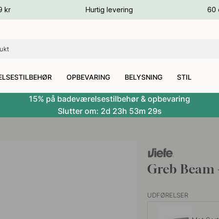
ver
9 kr
Hurtig levering
60 
ver
ver
LSESTILBEHØR
OPBEVARING
BELYSNING
STIL
15% på badeværelsestilbehør & opbevaring
Slutter om:
2d
23h
53m
28s
Greb Beam 
UDFØRELSER