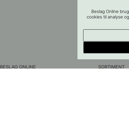
Beslag Online brug
cookies til analyse og
BESLAG ONLINE
SORTIMENT
Om os
Greb
Kontakt os
Knopper
FAQ - Almindelige spørgsmål
Knager
Betingelser
Dørhåndtag
Persondatapolitik
Badeværelsestil
Leverering
Opbevaring
Returer & Reklamationer
Belysning
Prismatch
Møbelben