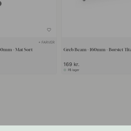
+ FARVER
160mm - Mat Sort
Greb Beam - 160mm - Børstet Tit
169 kr.
På lager