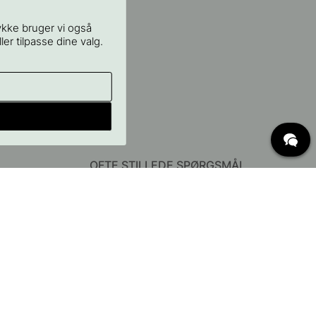
ykke bruger vi også
ler tilpasse dine valg.
OFTE STILLEDE SPØRGSMÅL
Levering
Hvad er c/c mål?
Vilkår for fri fragt
Retur & Reklamation
Ændre eksisterende ordre
Annuller din ordre