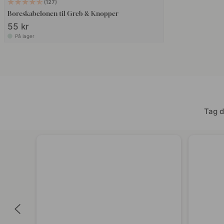
127
Boreskabelonen til Greb & Knopper
55 kr
På lager
Tag d