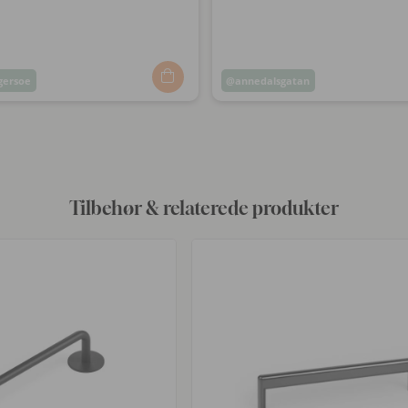
ersoe
Opslag
annedalsgatan
ggjort
offentliggjort
af
Tilbehør & relaterede produkter