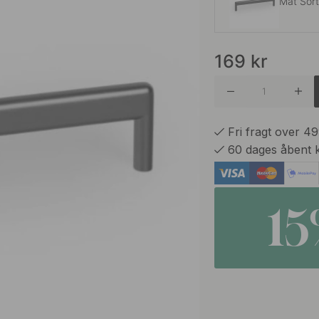
Mat Sor
169
kr
Børstet 
Mørk Bø
Fri fragt over 4
60 dages åbent 
Rustfrit
1