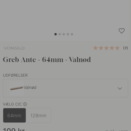
(7)
Greb Ante - 64mm - Valnød
UDFØRELSER
Valnød
85 kr
VÆLG C/C
Eg
På lager
64mm
128mm