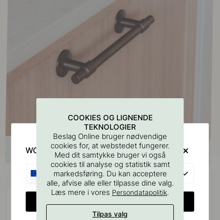
COOKIES OG LIGNENDE
TEKNOLOGIER
Beslag Online bruger nødvendige
cookies for, at webstedet fungerer.
WOULD YOU RATHER VISIT?
Med dit samtykke bruger vi også
cookies til analyse og statistik samt
EU
markedsføring. Du kan acceptere
Køb sammen med
alle, afvise alle eller tilpasse dine valg.
Læs mere i vores
.
Persondatapolitik
CHANGE COUNTRY
Tilpas valg