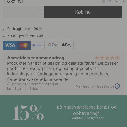
109
kr
PÅ LAGER
Køb nu
Fri fragt over 499 kr
60 dages åbent køb
Anmeldelsessammendrag
Produkter har et flot design og delikate farver. De passer
godt i størrelse og farve, og bidrager positivt til
indretningen. Håndtagene er særlig fremragende og
forbedrer køkkenets udseende.
AI-genereret sammendrag af
Verified by Trustvoice
kundeanmeldelser
15%
på badeværelsestilbehør og
opbevaring*
*Gælder ikke nyheder