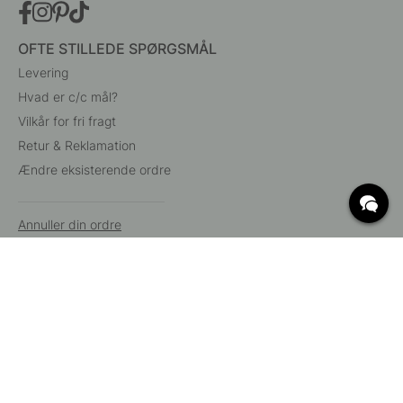
OFTE STILLEDE SPØRGSMÅL
Levering
Hvad er c/c mål?
Vilkår for fri fragt
Retur & Reklamation
Ændre eksisterende ordre
Annuller din ordre
Kundeservice
Beslag Online, Inre Kustvägen 32, 269 43 Båstad,
Sverige
© 2015 - 2026 Copyright BeslagOnline i Båstad AB. CVR-nummer:
12908865