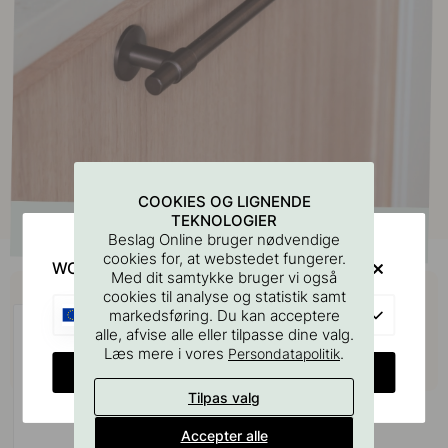
COOKIES OG LIGNENDE
TEKNOLOGIER
Beslag Online bruger nødvendige
cookies for, at webstedet fungerer.
WOULD YOU RATHER VISIT?
Med dit samtykke bruger vi også
Køb sammen med
cookies til analyse og statistik samt
EU
markedsføring. Du kan acceptere
alle, afvise alle eller tilpasse dine valg.
Læs mere i vores
.
Persondatapolitik
CHANGE COUNTRY
Tilpas valg
Accepter alle