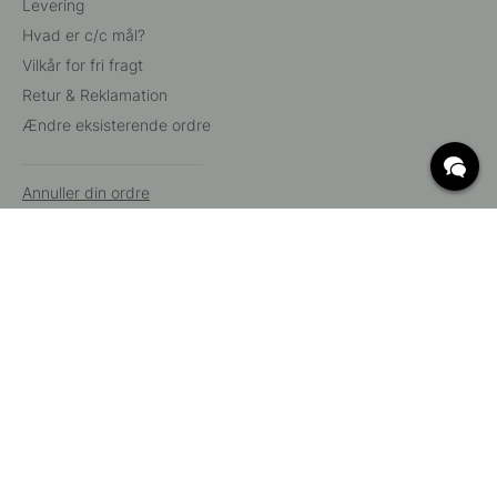
Levering
Hvad er c/c mål?
Vilkår for fri fragt
Retur & Reklamation
Ændre eksisterende ordre
Annuller din ordre
Kundeservice
Beslag Online, Inre Kustvägen 32, 269 43 Båstad,
Sverige
© 2015 - 2026 Copyright BeslagOnline i Båstad AB. CVR-nummer:
12908865