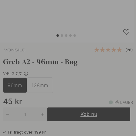
(28)
Greb A2 - 96mm - Bøg
VÆLG C/C
96mm
128mm
45
kr
PÅ LAGER
Køb nu
Fri fragt over 499 kr