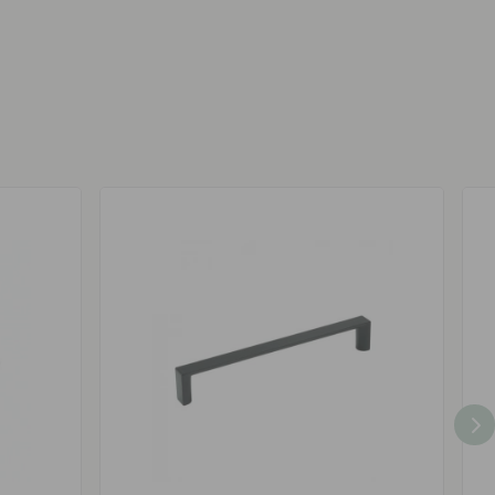
t her!