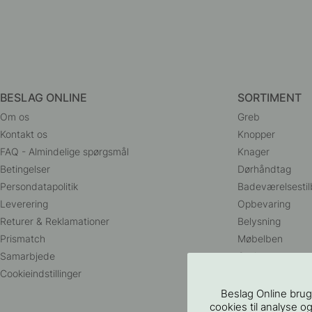
127
17
Boreskabelonen til Greb & Knopper
Greb 7032 - Rustf
55 kr.
65 kr.
På lager
På lager
Beslag Online brug
cookies til analyse og