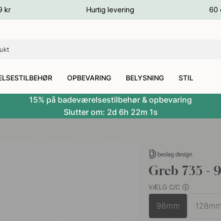
ver
9 kr
Hurtig levering
60 
ver
ver
LSESTILBEHØR
OPBEVARING
BELYSNING
STIL
15% på badeværelsestilbehør & opbevaring
Slutter om:
2d
6h
22m
0s
Greb 735 - 
VÆLG C/C
96mm
128m