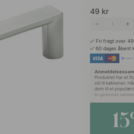
49
kr
Fri fragt over 4
60 dages åbent 
Anmeldelsessa
Produktet har et fl
stil til køkkener. H
dem til et populært
AI-genereret samme
1