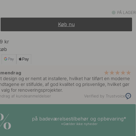
PÅ LAGER
Køb nu
99 kr
køb
mmendrag
ot design og er nemt at installere, hvilket har tilført en moderne
åndtagene er stilfulde, af god kvalitet og prisvenlige, hvilket gør
 valg for renoveringsprojekter.
ndrag af kundeanmeldelser
Verified by Trustvoice
5%
på badeværelsestilbehør og opbevaring*
*Gælder ikke nyheder