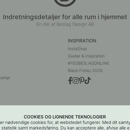
+ LÆNGDER
40
rit Stål Finish
Greb 5182 - Rustfrit Stål
60 kr.
75 kr.
På lager
COOKIES OG LIGNENDE TEKNOLOGIER
er nødvendige cookies for, at webstedet fungerer. Med dit samt
 statistik samt markedsføring. Du kan acceptere alle, afvise alle el