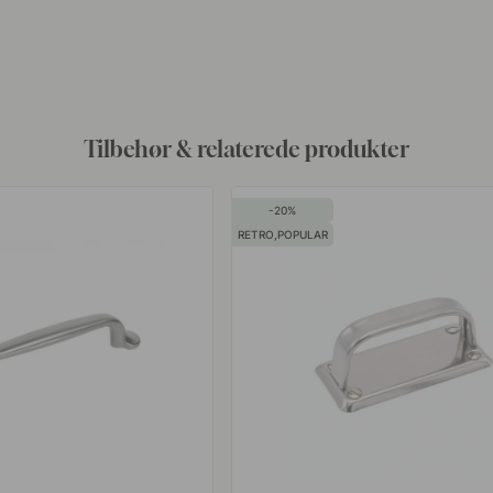
Bliv inspireret af andre
ine billeder med #beslagonline & @beslagonline for at blive se