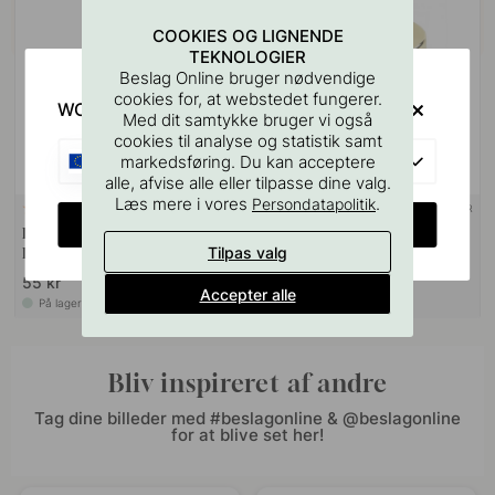
COOKIES OG LIGNENDE
TEKNOLOGIER
Beslag Online bruger nødvendige
cookies for, at webstedet fungerer.
WOULD YOU RATHER VISIT?
Med dit samtykke bruger vi også
cookies til analyse og statistik samt
EU
markedsføring. Du kan acceptere
alle, afvise alle eller tilpasse dine valg.
Læs mere i vores
.
Persondatapolitik
+ FARVER
127
5
CHANGE COUNTRY
Boreskabelonen til Greb &
Knop 2078 - Poleret Messing
Tilpas valg
Knopper
55 kr
55 kr
Accepter alle
På lager
På lager
Bliv inspireret af andre
Tag dine billeder med #beslagonline & @beslagonline
for at blive set her!