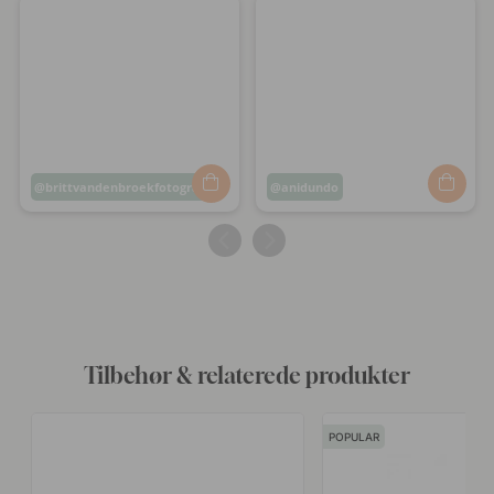
Opslag
brittvandenbroekfotografie
Opslag
anidundo
offentliggjort
offentliggjort
af
af
Tilbehør & relaterede produkter
POPULAR