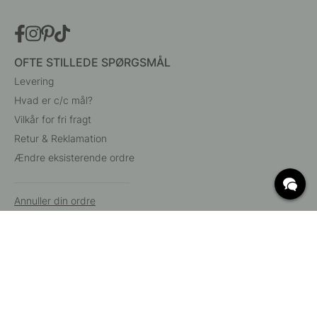
OFTE STILLEDE SPØRGSMÅL
Levering
Hvad er c/c mål?
Vilkår for fri fragt
Retur & Reklamation
Ændre eksisterende ordre
Annuller din ordre
Kundeservice
Beslag Online, Inre Kustvägen 32, 269 43 Båstad,
Sverige