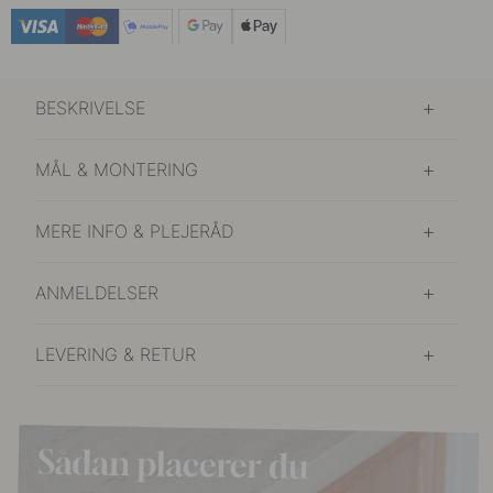
75 kr
Mat Sort
På lager
BESKRIVELSE
75 kr
Rustfrit Stål Finish
På lager
MÅL & MONTERING
MERE INFO & PLEJERÅD
ANMELDELSER
LEVERING & RETUR