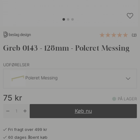
(2)
Greb 0143 - 128mm - Poleret Messing
UDFØRELSER
Poleret Messing
119 kr
75
kr
Børstet Messing
PÅ LAGER
På lager
Køb nu
75 kr
Hvid
På lager
Fri fragt over 499 kr
75 kr
Krom
60 dages åbent køb
På lager