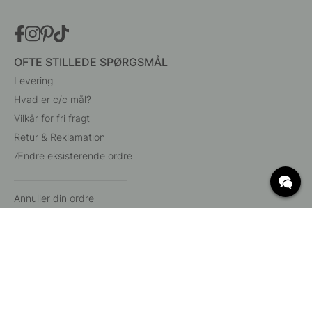
OFTE STILLEDE SPØRGSMÅL
Levering
Hvad er c/c mål?
Vilkår for fri fragt
Retur & Reklamation
Ændre eksisterende ordre
Annuller din ordre
Kundeservice
Beslag Online, Inre Kustvägen 32, 269 43 Båstad,
Sverige