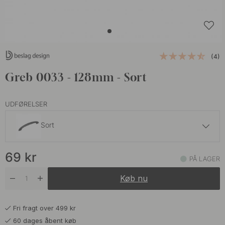
(4)
Greb 0033 - 128mm - Sort
UDFØRELSER
Sort
69 kr
69
kr
Rustfrit Stål Finish
PÅ LAGER
På lager
Køb nu
Fri fragt over 499 kr
60 dages åbent køb