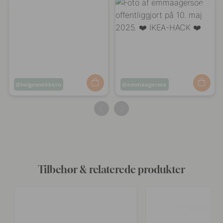
Opslag
helgesnekkern
Opslag
emmaagersoe
offentliggjort
offentliggjort
af
af
Tilbehør & relaterede produkter