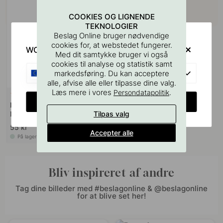
COOKIES OG LIGNENDE
TEKNOLOGIER
Beslag Online bruger nødvendige
cookies for, at webstedet fungerer.
WOULD YOU RATHER VISIT?
Med dit samtykke bruger vi også
cookies til analyse og statistik samt
EU
markedsføring. Du kan acceptere
alle, afvise alle eller tilpasse dine valg.
Læs mere i vores
.
Persondatapolitik
127
CHANGE COUNTRY
Boreskabelonen til Greb &
Tilpas valg
Knopper
55 kr
Accepter alle
På lager
Bliv inspireret af andre
Tag dine billeder med #beslagonline & @beslagonline
for at blive set her!