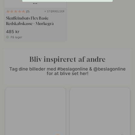
+ STØRRELSER
7
Skuffeindsats Flex Basic
Redskabskasse - Mørkegrå
485 kr
På lager
Bliv inspireret af andre
Tag dine billeder med #beslagonline & @beslagonline
for at blive set her!