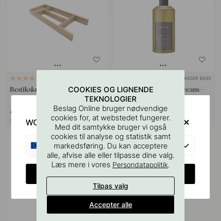
+ STØRRELSER
PASSER BASE
4
4
COOKIES OG LIGNENDE
Bestikskuffe Træ - Robur - Eg
Opvaskemiddel Five Oceans -
TEKNOLOGIER
Amber & Wildflower 500ml
Beslag Online bruger nødvendige
449 kr
129 kr
cookies for, at webstedet fungerer.
WOULD YOU RATHER VISIT?
På lager
På lager
Med dit samtykke bruger vi også
cookies til analyse og statistik samt
EU
markedsføring. Du kan acceptere
alle, afvise alle eller tilpasse dine valg.
Læs mere i vores
.
Persondatapolitik
CHANGE COUNTRY
Tilpas valg
Accepter alle