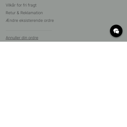
Vilkår for fri fragt
Retur & Reklamation
Ændre eksisterende ordre
Annuller din ordre
Kundeservice
Beslag Online, Inre Kustvägen 32, 269 43 Båstad,
Sverige
© 2015 - 2026 Copyright BeslagOnline i Båstad AB. CVR-nummer:
12908865