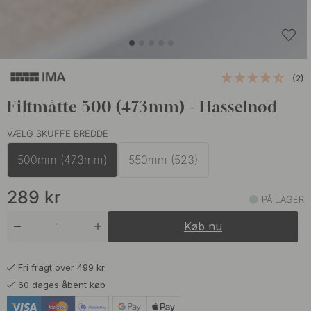
(2)
Filtmåtte 500 (473mm) - Hasselnød
VÆLG SKUFFE BREDDE
500mm (473mm)
550mm (523)
289
kr
PÅ LAGER
Køb nu
Fri fragt over 499 kr
60 dages åbent køb