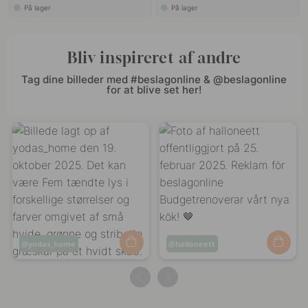
På lager
På lager
Bliv inspireret af andre
Tag dine billeder med #beslagonline & @beslagonline
for at blive set her!
Opslag
yodas_home
Opslag
halloneett
offentliggjort
offentliggjort
af
af