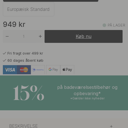
1 009 kr
Mørk Bronze
På lager
Europæisk Standard
949
kr
PÅ LAGER
Køb nu
Fri fragt over 499 kr
60 dages åbent køb
15%
på badeværelsestilbehør og
opbevaring*
*Gælder ikke nyheder
BESKRIVELSE