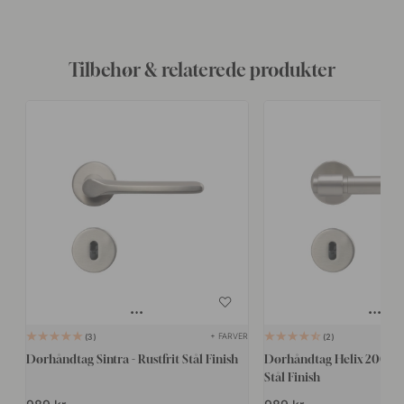
Tilbehør & relaterede produkter
+ FARVER
3
2
Dørhåndtag Sintra - Rustfrit Stål Finish
Dørhåndtag Helix 200 Plai
Stål Finish