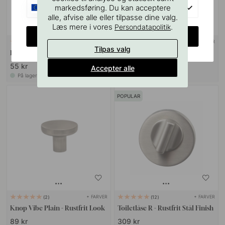
EU
markedsføring. Du kan acceptere
alle, afvise alle eller tilpasse dine valg.
Læs mere i vores
.
Persondatapolitik
CHANGE COUNTRY
+ LÆNGDER
22
Tilpas valg
Dørgrebsstop - Sort 3st
Greb Vibe Grip - Rustfrit Look
55 kr
139 kr
Accepter alle
På lager
På lager
POPULAR
+ FARVER
+ FARVER
2
12
Knop Vibe Plain - Rustfrit Look
Toiletlåse R - Rustfrit Stål Finish
89 kr
309 kr