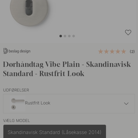
(2)
Dørhåndtag Vibe Plain - Skandinavisk
Standard - Rustfrit Look
UDFØRELSER
Rustfrit Look
949 kr
VÆLG MODEL
Sort
På lager
Skandinavisk Standard (Låsekasse 2014)