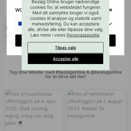
Beslag Online bruger nødvendige
cookies for, at webstedet fungerer.
WOULD YOU RATHER VISIT?
Med dit samtykke bruger vi også
cookies til analyse og statistik samt
22
EU
markedsføring. Du kan acceptere
Dørgrebsstop - Sort 3st
alle, afvise alle eller tilpasse dine valg.
Læs mere i vores
.
Persondatapolitik
55 kr
CHANGE COUNTRY
På lager
Tilpas valg
Accepter alle
Bliv inspireret af andre
Tag dine billeder med #beslagonline & @beslagonline
for at blive set her!