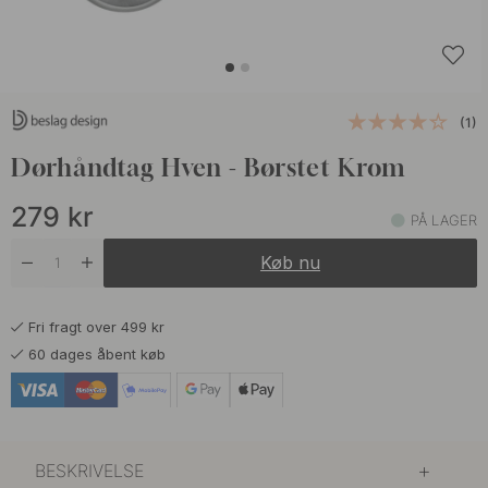
(1)
Dørhåndtag Hven - Børstet Krom
279
kr
PÅ LAGER
Køb nu
Fri fragt over 499 kr
60 dages åbent køb
BESKRIVELSE