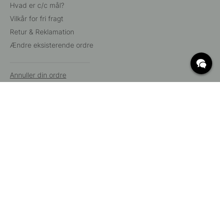
Hvad er c/c mål?
Vilkår for fri fragt
Retur & Reklamation
Ændre eksisterende ordre
Annuller din ordre
Kundeservice
Beslag Online, Inre Kustvägen 32, 269 43 Båstad,
Sverige
© 2015 - 2026 Copyright BeslagOnline i Båstad AB. CVR-nummer:
12908865