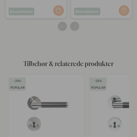
Opslag
husetihorda
Opslag
hemlikheter
offentliggjort
offentliggjort
af
af
Tilbehør & relaterede produkter
20
20
POPULAR
POPULAR