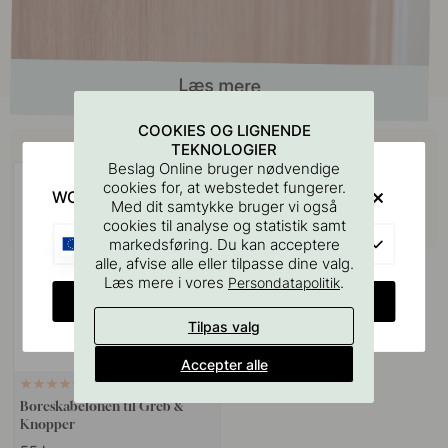
COOKIES OG LIGNENDE
Køb sammen med
TEKNOLOGIER
Beslag Online bruger nødvendige
cookies for, at webstedet fungerer.
WOULD YOU RATHER VISIT?
Med dit samtykke bruger vi også
cookies til analyse og statistik samt
EU
markedsføring. Du kan acceptere
alle, afvise alle eller tilpasse dine valg.
Læs mere i vores
.
Persondatapolitik
CHANGE COUNTRY
Tilpas valg
Accepter alle
127
Boreskabelonen til Greb &
Knopper