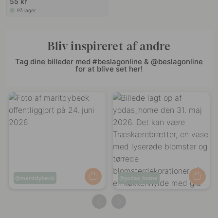
55 kr
På lager
Bliv inspireret af andre
Tag dine billeder med #beslagonline & @beslagonline
for at blive set her!
Opslag
maritdybeck
Opslag
yodas_home
offentliggjort
offentliggjort
af
af