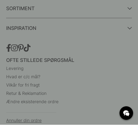
SORTIMENT
INSPIRATION
OFTE STILLEDE SPØRGSMÅL
Levering
Hvad er c/c mål?
Vilkår for fri fragt
Retur & Reklamation
Ændre eksisterende ordre
Annuller din ordre
Kundeservice