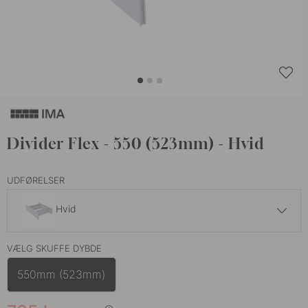
Divider Flex - 550 (523mm) - Hvid
UDFØRELSER
Hvid
735 kr
865 kr
VÆLG SKUFFE DYBDE
Mørkegrå
På lager
550mm (523mm)