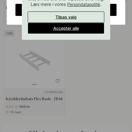
+ STØRRELSER
+ STØRRELSER
Læs mere i vores
.
Persondatapolitik
Bestikskuffe Flex Basic - Hvid
Knivindsats Flex Basic - Hvid
CHANGE COUNTRY
489 kr
599 kr
575 kr
705 kr
Tilpas valg
På lager
På lager
Accepter alle
15
+ STØRRELSER
Krydderindsats Flex Basic - Hvid
540 kr
635 kr
På lager