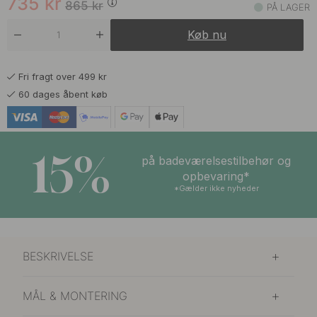
735
kr
865
kr
PÅ LAGER
Køb nu
Fri fragt over 499 kr
60 dages åbent køb
15%
på badeværelsestilbehør og
opbevaring*
*Gælder ikke nyheder
BESKRIVELSE
MÅL & MONTERING