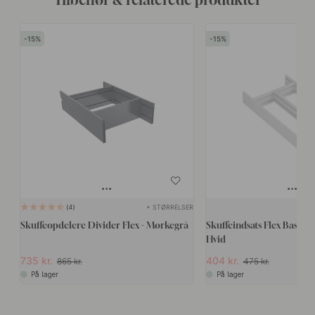
15
15
+ STØRRELSER
4
Skuffeopdelere Divider Flex - Mørkegrå
Skuffeindsats Flex Basic R
Hvid
735 kr.
404 kr.
865 kr.
475 kr.
På lager
På lager