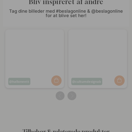
Bliv inspireret af andre
Tag dine billeder med #beslagonline & @beslagonline
for at blive set her!
Opslag
halloneett
Opslag
cultumdesignab
offentliggjort
offentliggjort
af
af
Tilbehør & relaterede produkter