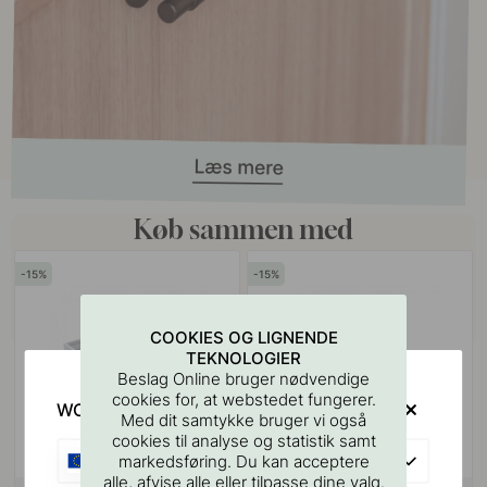
Køb sammen med
15
15
COOKIES OG LIGNENDE
TEKNOLOGIER
Beslag Online bruger nødvendige
cookies for, at webstedet fungerer.
WOULD YOU RATHER VISIT?
Med dit samtykke bruger vi også
cookies til analyse og statistik samt
EU
markedsføring. Du kan acceptere
alle, afvise alle eller tilpasse dine valg.