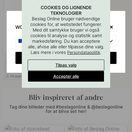
COOKIES OG LIGNENDE
TEKNOLOGIER
Beslag Online bruger nødvendige
cookies for, at webstedet fungerer.
WOULD YOU RATHER VISIT?
Med dit samtykke bruger vi også
cookies til analyse og statistik samt
EU
markedsføring. Du kan acceptere
alle, afvise alle eller tilpasse dine valg.
Læs mere i vores
.
Persondatapolitik
114
CHANGE COUNTRY
3M Overfladerengøringsserviet
Tilpas valg
30 kr
35 kr
Accepter alle
På lager
Bliv inspireret af andre
Tag dine billeder med #beslagonline & @beslagonline
for at blive set her!