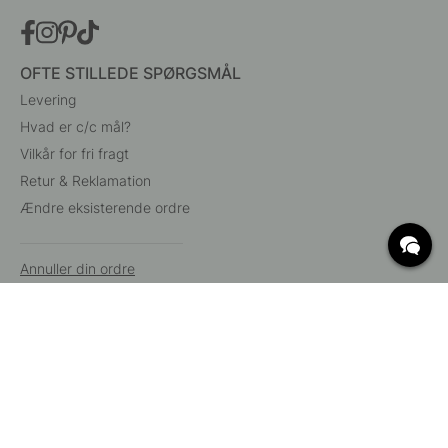
OFTE STILLEDE SPØRGSMÅL
Levering
Hvad er c/c mål?
Vilkår for fri fragt
Retur & Reklamation
Ændre eksisterende ordre
Annuller din ordre
Kundeservice
Beslag Online, Inre Kustvägen 32, 269 43 Båstad,
Sverige
© 2015 - 2026 Copyright BeslagOnline i Båstad AB. CVR-nummer: