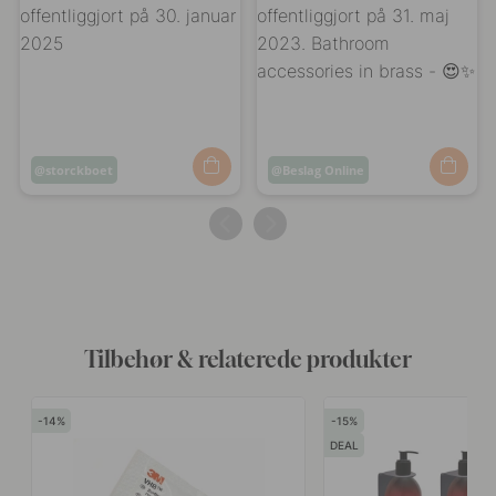
Opslag
storckboet
Opslag
Beslag Online
offentliggjort
offentliggjort
af
af
Tilbehør & relaterede produkter
14
15
DEAL