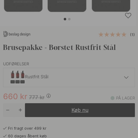
(1)
Brusepakke - Børstet Rustfrit Stål
UDFØRELSER
Rustfrit Stål
660 kr
777 kr
660
kr
Krom
777
kr
PÅ LAGER
På lager
Køb nu
660 kr
777 kr
Mat Sort
På lager
Fri fragt over 499 kr
60 dages åbent køb