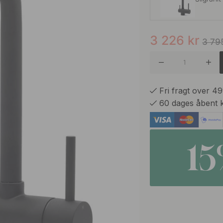
3 226
kr
Kobber
3 79
Krom
Fri fragt over 4
60 dages åbent 
Rustfrit 
1