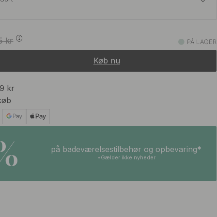
3 838 kr
4 515 kr
5
kr
PÅ LAGER
På lager
Køb nu
3 047 kr
3 585 kr
På lager
99 kr
køb
3 838 kr
4 515 kr
Stål
På lager
5%
på badeværelsestilbehør og opbevaring*
*Gælder ikke nyheder