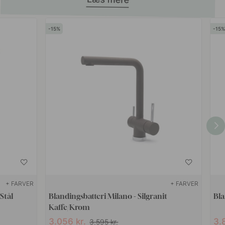
15
15
+ FARVER
+ FARVER
Stål
Blandingsbatteri Milano - Silgranit
Bla
Kaffe/Krom
3.056 kr.
3.
3.595 kr.