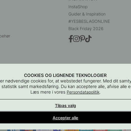
InstaShop
Guider & Inspiration
#YESBESLAGONLINE
Black Friday 2026
behør
COOKIES OG LIGNENDE TEKNOLOGIER
er nødvendige cookies for, at webstedet fungerer. Med dit samt
 statistik samt markedsføring. Du kan acceptere alle, afvise alle el
Læs mere i vores
.
Persondatapolitik
Beslag Online, Inre Kustvägen 32, 269 43 Båstad, Sverige
Tilpas valg
 2015 - 2026 Copyright BeslagOnline i Båstad AB. CVR-nummer: 129088
Accepter alle