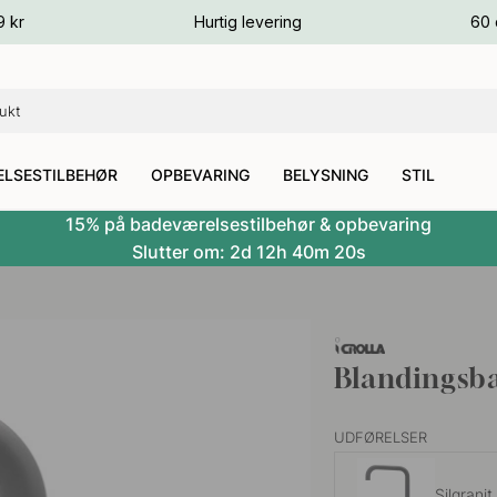
ver
9 kr
Hurtig levering
60 
ver
ver
LSESTILBEHØR
OPBEVARING
BELYSNING
STIL
15% på badeværelsestilbehør & opbevaring
Slutter om:
2d
12h
40m
19s
Blandingsba
UDFØRELSER
Silgranit