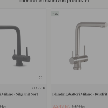
Tilbehør & relaterede produkter
15
+ FARVER
 Milano - Silgranit Sort
Blandingsbatteri Milano - Rustfrit 
3.243 kr.
 kr.
3.815 kr.