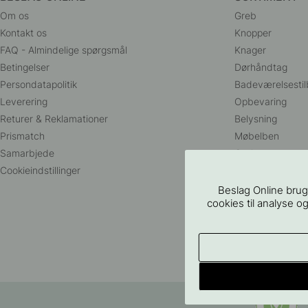
Om os
Greb
Kontakt os
Knopper
FAQ - Almindelige spørgsmål
Knager
Betingelser
Dørhåndtag
Persondatapolitik
Badeværelsestil
Leverering
Opbevaring
Returer & Reklamationer
Belysning
Prismatch
Møbelben
Samarbjede
Outlet
Cookieindstillinger
Beslag Online brug
cookies til analyse og
©