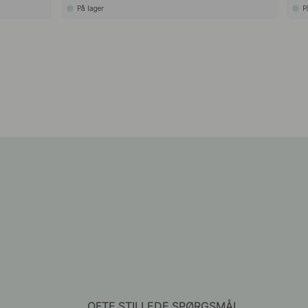
På lager
P
OFTE STILLEDE SPØRGSMÅL