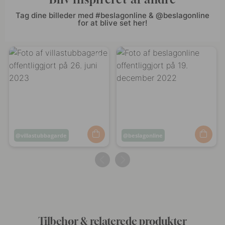
Tag dine billeder med #beslagonline & @beslagonline
for at blive set her!
Opslag
villastubbagarde
Opslag
beslagonline
offentliggjort
offentliggjort
af
af
Tilbehør & relaterede produkter