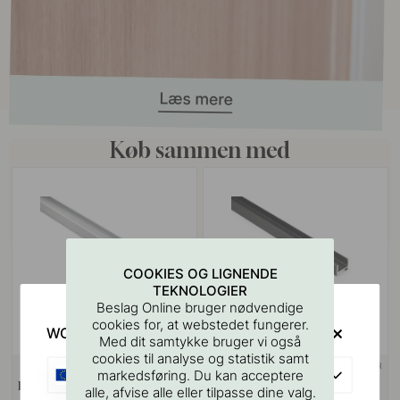
Køb sammen med
COOKIES OG LIGNENDE
TEKNOLOGIER
Beslag Online bruger nødvendige
cookies for, at webstedet fungerer.
WOULD YOU RATHER VISIT?
Med dit samtykke bruger vi også
cookies til analyse og statistik samt
+ FARVER
+ FARVER
EU
markedsføring. Du kan acceptere
LED-Profile Nexus - 2000mm -
LED-Profile Nexus - 2000mm -
alle, afvise alle eller tilpasse dine valg.