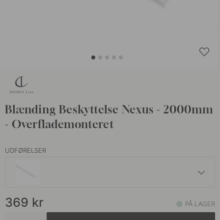
Blænding Beskyttelse Nexus - 2000mm
- Overflademonteret
UDFØRELSER
369 kr
369
kr
PÅ LAGER
På lager