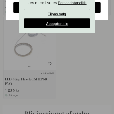
Aluminium
Sort
Læs mere i vores
.
Persondatapolitik
CHANGE COUNTRY
439 kr
439 kr
På lager
På lager
Tilpas valg
Accepter alle
+ LÆNGDER
LED-Strip Flexyled SHEP6B
EVO
1 039 kr
På lager
Bliv inspireret af andre