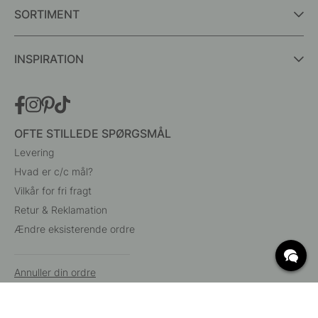
SORTIMENT
INSPIRATION
OFTE STILLEDE SPØRGSMÅL
Levering
Hvad er c/c mål?
Vilkår for fri fragt
Retur & Reklamation
Ændre eksisterende ordre
Annuller din ordre
Kundeservice