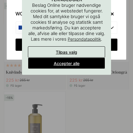
Beslag Online bruger nødvendige
15
15
cookies for, at webstedet fungerer.
WOULD YOU RATHER VISIT?
Med dit samtykke bruger vi også
cookies til analyse og statistik samt
EU
markedsføring. Du kan acceptere
alle, afvise alle eller tilpasse dine valg.
Læs mere i vores
.
Persondatapolitik
CHANGE COUNTRY
Tilpas valg
Accepter alle
4
Knivindsats Basic - Oriongrå
Krydderindsats Basic - Oriongrå
225 kr
225 kr
265 kr
265 kr
På lager
På lager
15