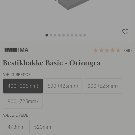
(49)
Bestikbakke Basic - Oriongrå
VÆLG BREDDE
400 (325mm)
500 (425mm)
600 (525mm)
800 (725mm)
VÆLG DYBDE
473mm
523mm