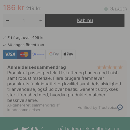
186
kr
219
kr
PÅ LAGER
Køb nu
Fri fragt over 499 kr
60 dages åbent køb
Anmeldelsessammendrag
Produktet passer perfekt til skuffer og har en god finish
samt robust materiale. Flere brugere fremhæver
produktets funktionalitet og kvalitet samt dets alsidighed
til anvendelse, også ud over bestik. Generelt udtrykkes
stor tilfredshed med, hvordan produktet matcher
beskrivelserne.
AI-genereret sammendrag af
Verified by Trustvoice
kundeanmeldelser
på badeværelsestilbehør og