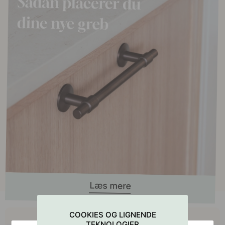
Køb sammen med
COOKIES OG LIGNENDE
TEKNOLOGIER