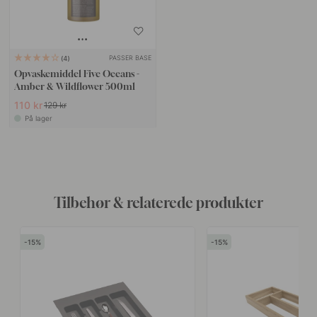
PASSER BASE
4
Opvaskemiddel Five Oceans -
Amber & Wildflower 500ml
110 kr
129 kr
På lager
Tilbehør & relaterede produkter
15
15