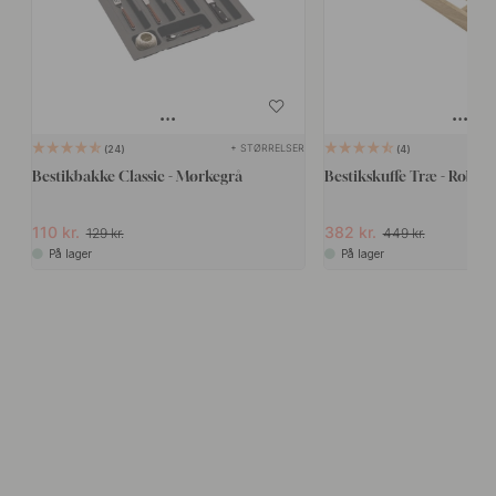
+ STØRRELSER
24
4
Bestikbakke Classic - Mørkegrå
Bestikskuffe Træ - Robur 
110 kr.
382 kr.
129 kr.
449 kr.
På lager
På lager