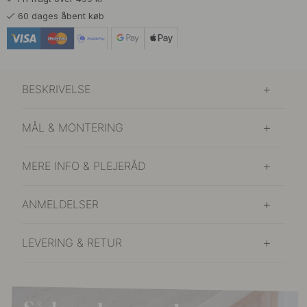
178 kr
209 kr
Poleret Messing
60 dages åbent køb
På lager
BESKRIVELSE
MÅL & MONTERING
MERE INFO & PLEJERÅD
ANMELDELSER
LEVERING & RETUR