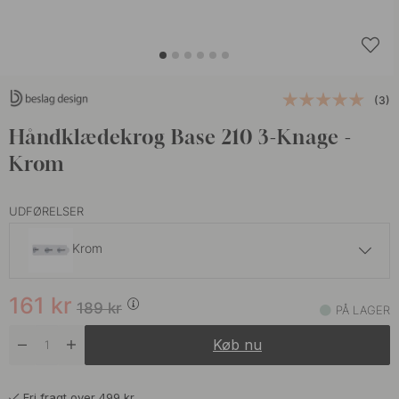
(3)
Håndklædekrog Base 210 3-Knage -
Krom
UDFØRELSER
Krom
161 kr
189 kr
161
kr
Børstet Rustfrit Stål
189
kr
PÅ LAGER
På lager
Køb nu
161 kr
189 kr
Mat Sort
På lager
Fri fragt over 499 kr