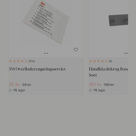
114
5
3M Overfladerengøringsserviet
Håndklædekrog Base 210 
Sort
30 kr.
161 kr.
35 kr.
189 kr.
På lager
På lager