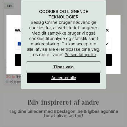
14
COOKIES OG LIGNENDE
TEKNOLOGIER
Beslag Online bruger nødvendige
cookies for, at webstedet fungerer.
WOULD YOU RATHER VISIT?
Med dit samtykke bruger vi også
cookies til analyse og statistik samt
EU
markedsføring. Du kan acceptere
alle, afvise alle eller tilpasse dine valg.
Læs mere i vores
.
Persondatapolitik
CHANGE COUNTRY
114
Tilpas valg
3M Overfladerengøringsserviet
30 kr
35 kr
Accepter alle
På lager
Bliv inspireret af andre
Tag dine billeder med #beslagonline & @beslagonline
for at blive set her!