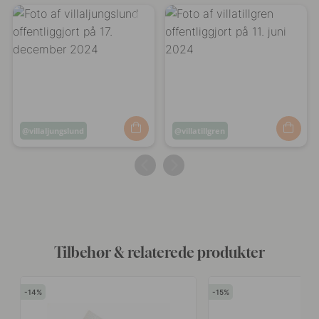
Opslag
villaljungslund
Opslag
villatillgren
offentliggjort
offentliggjort
af
af
Tilbehør & relaterede produkter
14
15