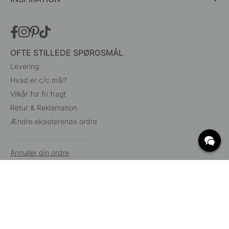
OFTE STILLEDE SPØRGSMÅL
Levering
Hvad er c/c mål?
Vilkår for fri fragt
Retur & Reklamation
Ændre eksisterende ordre
Annuller din ordre
Kundeservice
Beslag Online, Inre Kustvägen 32, 269 43 Båstad,
Sverige