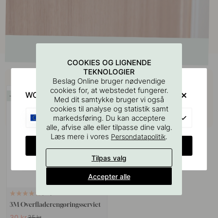
COOKIES OG LIGNENDE
TEKNOLOGIER
Køb sammen med
Beslag Online bruger nødvendige
cookies for, at webstedet fungerer.
WOULD YOU RATHER VISIT?
14
Med dit samtykke bruger vi også
cookies til analyse og statistik samt
EU
markedsføring. Du kan acceptere
alle, afvise alle eller tilpasse dine valg.
Læs mere i vores
.
Persondatapolitik
CHANGE COUNTRY
Tilpas valg
Accepter alle
114
3M Overfladerengøringsserviet
30 kr
35 kr