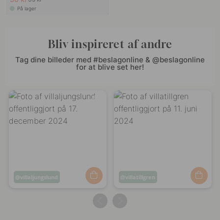
På lager
Bliv inspireret af andre
Tag dine billeder med #beslagonline & @beslagonline
for at blive set her!
Opslag
villaljungslund
Opslag
villatillgren
offentliggjort
offentliggjort
af
af