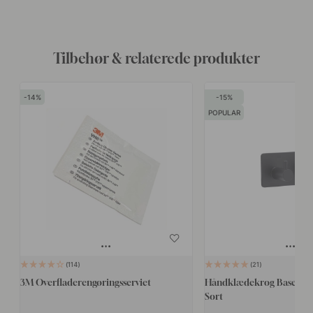
Tilbehør & relaterede produkter
14
15
POPULAR
114
21
3M Overfladerengøringsserviet
Håndklædekrog Base 220 
Sort