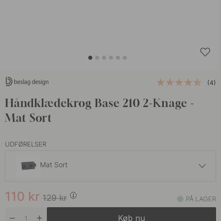
(4)
Håndklædekrog Base 210 2-Knage -
Mat Sort
UDFØRELSER
Mat Sort
110 kr
129 kr
110
kr
Børstet Rustfrit Stål
129
kr
PÅ LAGER
På lager
Køb nu