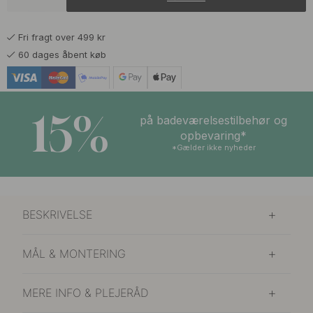
110 kr
129 kr
Krom
På lager
Fri fragt over 499 kr
118 kr
139 kr
Poleret Messing
60 dages åbent køb
På lager
15%
på badeværelsestilbehør og
opbevaring*
*Gælder ikke nyheder
BESKRIVELSE
MÅL & MONTERING
MERE INFO & PLEJERÅD