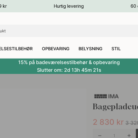
ver
9 kr
Hurtig levering
60 
ver
ver
LSESTILBEHØR
OPBEVARING
BELYSNING
STIL
15% på badeværelsestilbehør & opbevaring
Slutter om:
2d
13h
45m
20s
Bagepladeu
2 830
kr
3 32