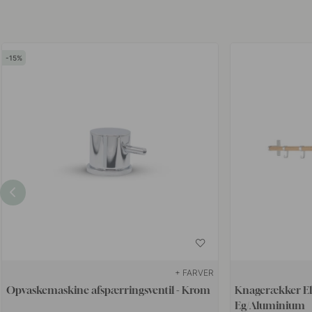
15
+ FARVER
Opvaskemaskine afspærringsventil - Krom
Knagerækker El
Eg/Aluminium