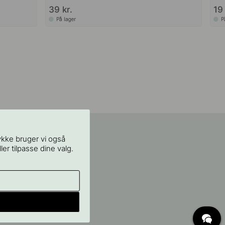
39 kr.
19 
På lager
P
ykke bruger vi også
ler tilpasse dine valg.