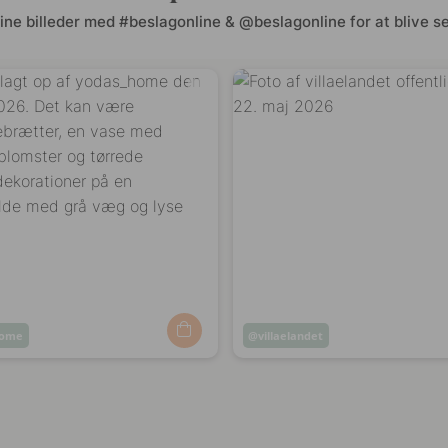
ine billeder med #beslagonline & @beslagonline for at blive se
home
Opslag
villaelandet
ggjort
offentliggjort
af