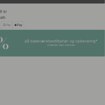
99 kr
køb
5%
på badeværelsestilbehør og opbevaring*
*Gælder ikke nyheder