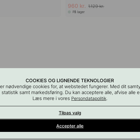
960 kr.
1.129 kr.
På lager
COOKIES OG LIGNENDE TEKNOLOGIER
er nødvendige cookies for, at webstedet fungerer. Med dit samt
 statistik samt markedsføring. Du kan acceptere alle, afvise alle el
Læs mere i vores
.
Persondatapolitik
Tilpas valg
Indretningsdetaljer for alle rum i hjemmet
Accepter alle
En del af Beslag Design AB