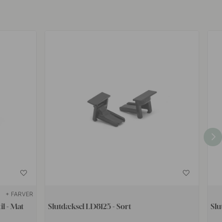
+ FARVER
l - Mat
Slutdæksel LD8125 - Sort
Slu