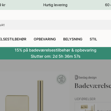
ver
9 kr
Hurtig levering
60 
ver
ver
LSESTILBEHØR
OPBEVARING
BELYSNING
STIL
15% på badeværelsestilbehør & opbevaring
Slutter om:
2d
5h
36m
56s
Badeværelse
UDFØRELSER