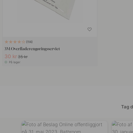
114
3M Overfladerengøringsserviet
30 kr
35 kr
På lager
Tag d