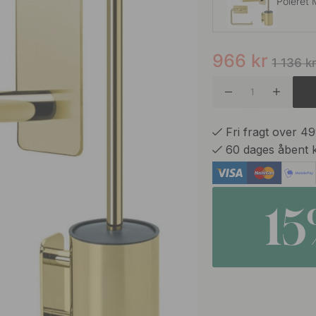
Poleret 
966
kr
Rustfrit 
1 136
k
Krom
Fri fragt over 4
60 dages åbent 
Sort
1