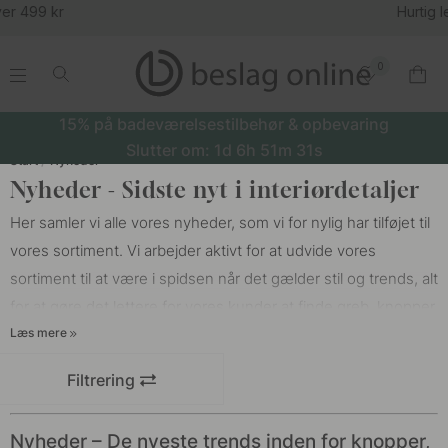
Hurtig levering
0
.
.
.
.
15% på badeværelsestilbehør & opbevaring
Slutter om:
1d
6h
51m
31s
Start
Nyheder
Nyheder - Sidste nyt i interiørdetaljer
Her samler vi alle vores nyheder, som vi for nylig har tilføjet til
vores sortiment. Vi arbejder aktivt for at udvide vores
sortiment til at være i spidsen når det gælder stil og trends, alt
for at gøre det lettere for vores kunder at finde
greb
,
knopper
,
Læs mere
dørhåndtag
,
knager
eller
badeværelsetilbehør
, der passer til
din smag og hjemme. Vi stræber også efter at opnå den
Filtrering
perfekte blanding af produkter. Hold øje her, så du holder dig
opdateret med alle nyheder!
Nyheder – De nyeste trends inden for knopper,