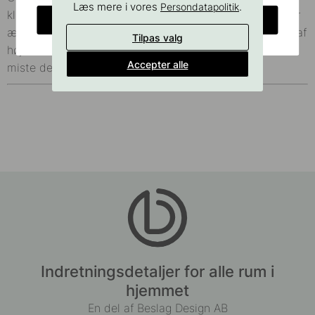
Læs mere i vores
.
Persondatapolitik
klassisk udtryk, finder du hos os de seneste trends, hvor
CHANGE COUNTRY
æstetik og funktion går hånd i hånd. Vores produkter er af
Tilpas valg
høj kvalitet og skabt til at modstå daglig brug uden at
Accepter alle
miste deres elegance.
Indretningsdetaljer for alle rum i
hjemmet
En del af Beslag Design AB