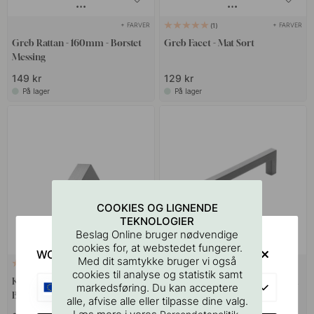
+ FARVER
+ FARVER
1
Greb Rattan - 160mm - Børstet
Greb Facet - Mat Sort
Messing
149 kr
129 kr
På lager
På lager
COOKIES OG LIGNENDE
TEKNOLOGIER
Beslag Online bruger nødvendige
cookies for, at webstedet fungerer.
WOULD YOU RATHER VISIT?
Med dit samtykke bruger vi også
+ FARVER
3
1
cookies til analyse og statistik samt
Knop Envelope - 32mm -
Greb Square Ocean IX - 128mm
EU
markedsføring. Du kan acceptere
Børstet Sort
- Mat Sort
alle, afvise alle eller tilpasse dine valg.