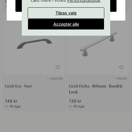
Læs mere i vores
.
Persondatapolitik
99 kr
99 kr
CHANGE COUNTRY
På lager
På lager
Tilpas valg
Accepter alle
+ LÆNGDER
+ FARVER
Greb Lya - Sort
Greb Delta - 160mm - Rustfrit
Look
149 kr
139 kr
På lager
På lager