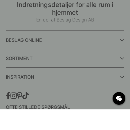
Indretningsdetaljer for alle rum i
hjemmet
En del af Beslag Design AB
BESLAG ONLINE
SORTIMENT
INSPIRATION
OFTE STILLEDE SPØRGSMÅL
Levering
Hvad er c/c mål?