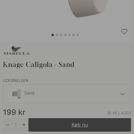
Knage Caligola - Sand
UDFØRELSER
Sand
199 kr
199
kr
Grøn
PÅ LAGER
På lager
Køb nu
199 kr
Hvid
På lager