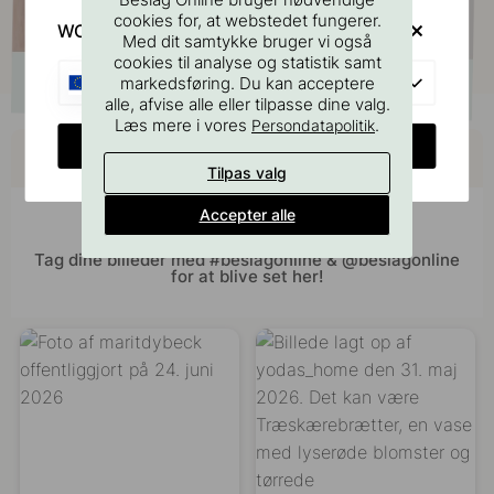
cookies for, at webstedet fungerer.
WOULD YOU RATHER VISIT?
Med dit samtykke bruger vi også
cookies til analyse og statistik samt
EU
markedsføring. Du kan acceptere
alle, afvise alle eller tilpasse dine valg.
Læs mere i vores
.
Persondatapolitik
Køb sammen med
CHANGE COUNTRY
Tilpas valg
Accepter alle
Bliv inspireret af andre
Tag dine billeder med #beslagonline & @beslagonline
for at blive set her!