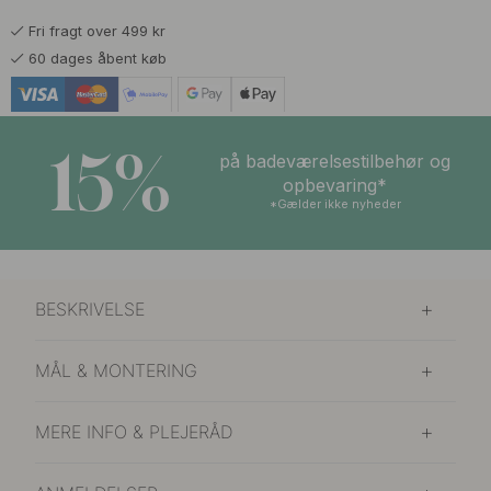
Fri fragt over 499 kr
199 kr
Sort
60 dages åbent køb
På lager
15%
på badeværelsestilbehør og
opbevaring*
*Gælder ikke nyheder
BESKRIVELSE
MÅL & MONTERING
MERE INFO & PLEJERÅD