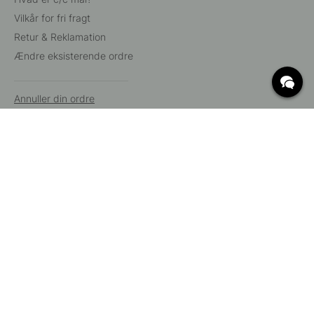
Vilkår for fri fragt
Retur & Reklamation
Ændre eksisterende ordre
Annuller din ordre
Kundeservice
Beslag Online, Inre Kustvägen 32, 269 43 Båstad,
Sverige
© 2015 - 2026 Copyright BeslagOnline i Båstad AB. CVR-nummer:
12908865